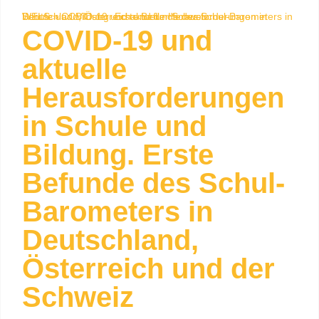
WELS
COVID-19 und aktuelle Herausforderungen in Schule und Bildung. Erste Befunde des Schul-Barometers in Deutschland, Österreich und der Schweiz
»
COVID-19 und
aktuelle
Herausforderungen
in Schule und
Bildung. Erste
Befunde des Schul-
Barometers in
Deutschland,
Österreich und der
Schweiz