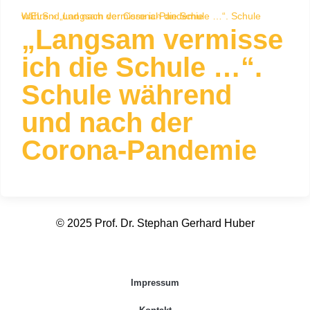
WELS
„Langsam vermisse ich die Schule …“. Schule während und nach der Corona-Pandemie
»
„Langsam vermisse
ich die Schule …“.
Schule während
und nach der
Corona-Pandemie
© 2025 Prof. Dr. Stephan Gerhard Huber
Impressum